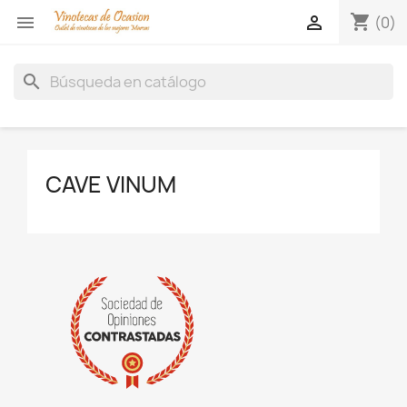
shopping_cart


(0)
search
CAVE VINUM