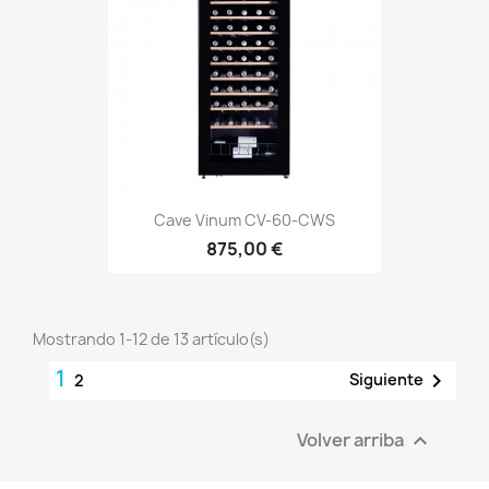
Cave Vinum CV-60-CWS
875,00 €
Mostrando 1-12 de 13 artículo(s)
1

Siguiente
2
Volver arriba
