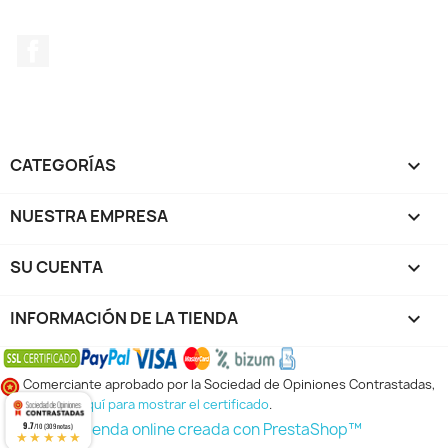
Facebook
CATEGORÍAS

NUESTRA EMPRESA

SU CUENTA

INFORMACIÓN DE LA TIENDA
keyboard_arrow_down
Comerciante aprobado por la Sociedad de Opiniones Contrastadas,
haga clic aquí para mostrar el certificado
.
9.7
© 2026 - tienda online creada con PrestaShop™
/10 (309 notas)
★★★★★