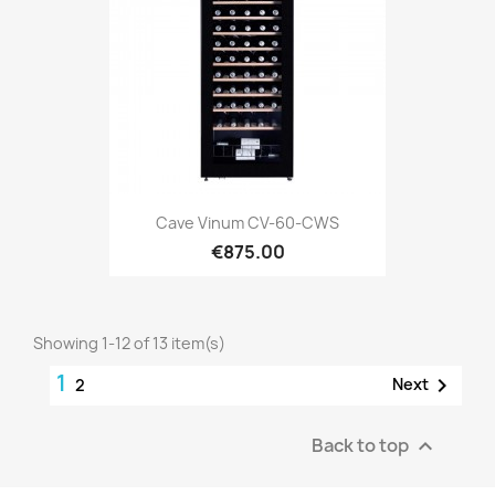
Cave Vinum CV-60-CWS
€875.00
Showing 1-12 of 13 item(s)
1

Next
2
Back to top
