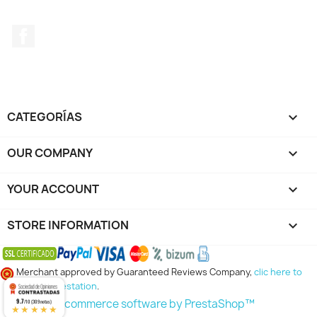
Facebook
CATEGORÍAS

OUR COMPANY

YOUR ACCOUNT

STORE INFORMATION
keyboard_arrow_down
Merchant approved by Guaranteed Reviews Company,
clic here to
display attestation
.
9.7
© 2026 - Ecommerce software by PrestaShop™
/10 (309 notas)
★★★★★