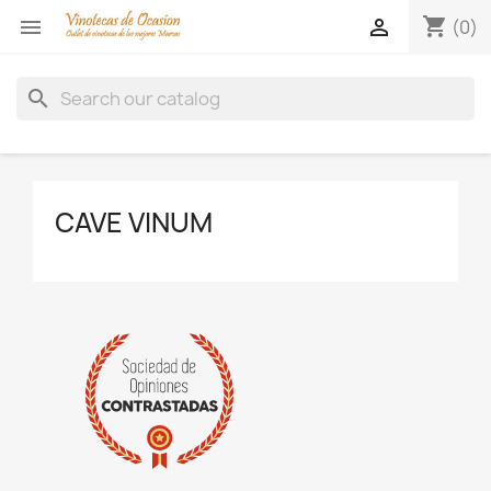
shopping_cart


(0)
search
CAVE VINUM