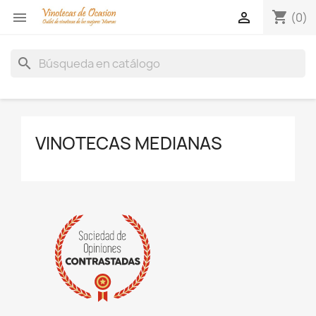
shopping_cart


(0)
search
VINOTECAS MEDIANAS