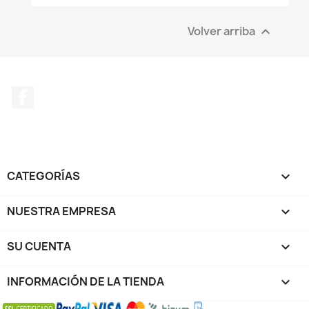
Volver arriba

Facebook
CATEGORÍAS

NUESTRA EMPRESA

SU CUENTA

INFORMACIÓN DE LA TIENDA
keyboard_arrow_down