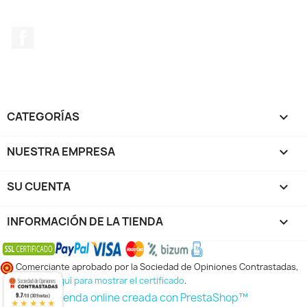
Facebook
CATEGORÍAS

NUESTRA EMPRESA

SU CUENTA

INFORMACIÓN DE LA TIENDA
keyboard_arrow_down
Comerciante aprobado por la Sociedad de Opiniones Contrastadas,
haga clic aquí para mostrar el certificado
.
9.7
© 2026 - tienda online creada con PrestaShop™
/10 (309 notas)
★★★★★