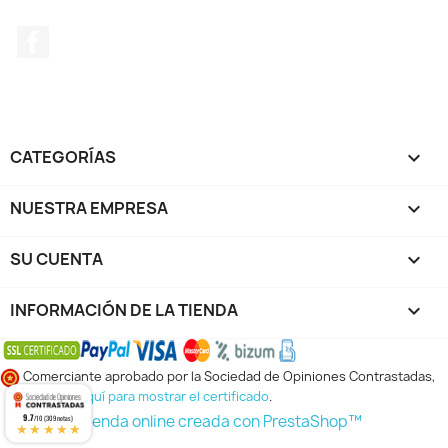
Facebook
CATEGORÍAS

NUESTRA EMPRESA

SU CUENTA

INFORMACIÓN DE LA TIENDA
keyboard_arrow_down
Comerciante aprobado por la Sociedad de Opiniones Contrastadas,
haga clic aquí para mostrar el certificado
.
9.7
© 2026 - tienda online creada con PrestaShop™
/10 (309 notas)
★★★★★