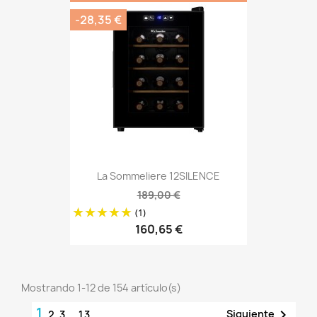
-28,35 €
La Sommeliere 12SILENCE
189,00 €
(1)
160,65 €
Mostrando 1-12 de 154 artículo(s)
1

Siguiente
2
3
…
13