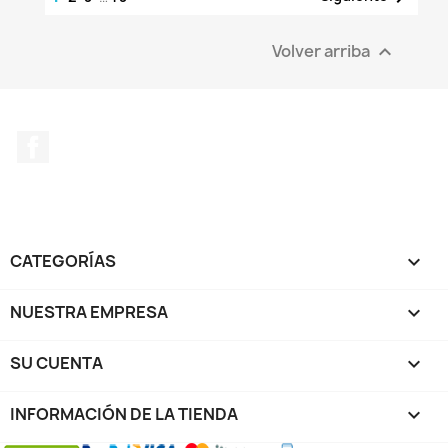
Volver arriba

Facebook
CATEGORÍAS

NUESTRA EMPRESA

SU CUENTA

INFORMACIÓN DE LA TIENDA
keyboard_arrow_down