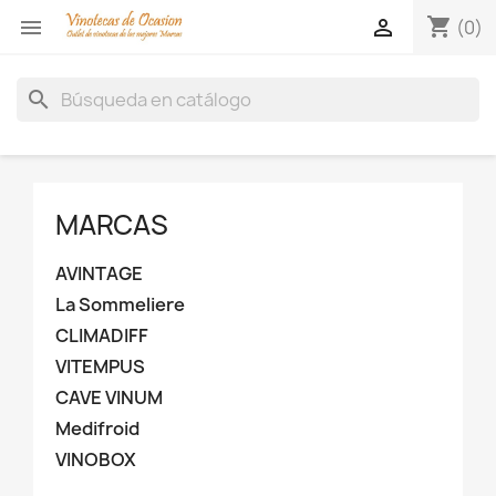
shopping_cart


(0)
search
MARCAS
AVINTAGE
La Sommeliere
CLIMADIFF
VITEMPUS
CAVE VINUM
Medifroid
VINOBOX