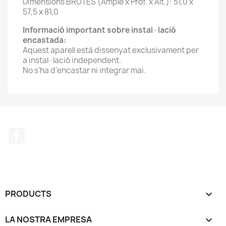
Dimensions BRUTES (Ample x Prof. x Alt.): 51,0 x
57,5 x 81,0
Informació important sobre instal·lació
encastada:
Aquest aparell està dissenyat exclusivament per
a instal·lació independent.
No s’ha d’encastar ni integrar mai.
Facebook
PRODUCTS

LA NOSTRA EMPRESA
