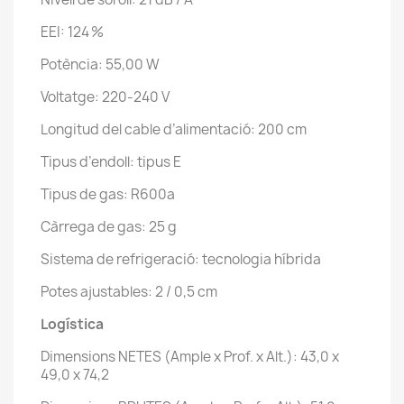
EEI: 124 %
Potència: 55,00 W
Voltatge: 220-240 V
Longitud del cable d’alimentació: 200 cm
Tipus d’endoll: tipus E
Tipus de gas: R600a
Càrrega de gas: 25 g
Sistema de refrigeració: tecnologia híbrida
Potes ajustables: 2 / 0,5 cm
Logística
Dimensions NETES (Ample x Prof. x Alt.): 43,0 x
49,0 x 74,2