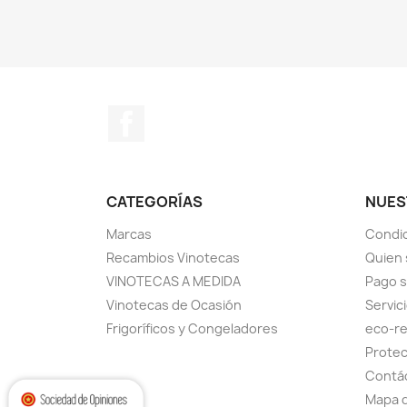
Facebook
CATEGORÍAS
NUES
Marcas
Condic
Recambios Vinotecas
Quien
VINOTECAS A MEDIDA
Pago 
Vinotecas de Ocasión
Servic
Frigoríficos y Congeladores
eco-re
Protec
Contá
Mapa d