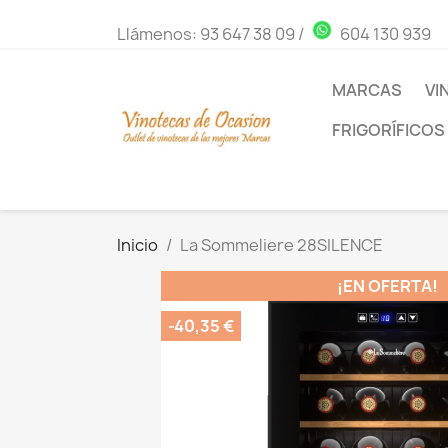
Llámenos:
93 647 38 09
/
604 130 939
MARCAS
VI
FRIGORÍFICOS
Inicio
La Sommeliere 28SILENCE
¡EN OFERTA!
-40,35 €