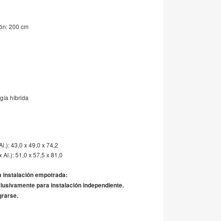
ión: 200 cm
gía híbrida
.): 43,0 x 49,0 x 74,2
l.): 51,0 x 57,5 ​​x 81,0
a instalación empotrada:
lusivamente para instalación independiente.
grarse.