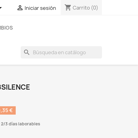
shopping_cart


Carrito
(0)
Iniciar sesión
BIOS
search
8SILENCE
,35 €
 2/3 días laborables