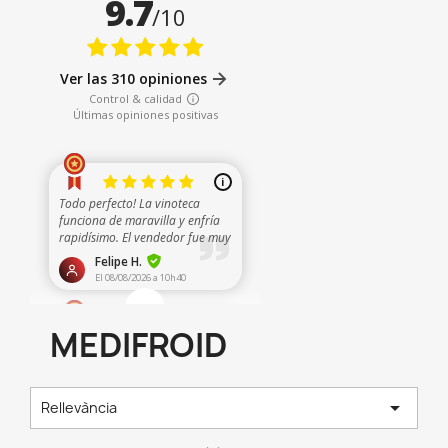
MEDIFROID

Rellevància