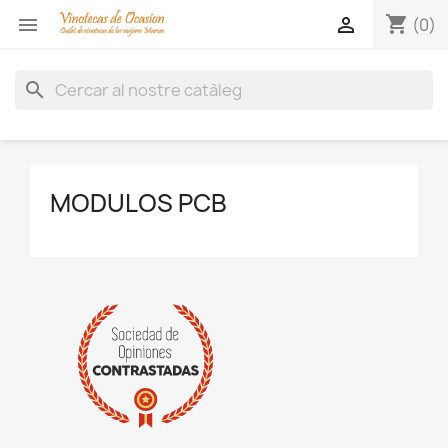
shopping_cart


(0)
search
MODULOS PCB