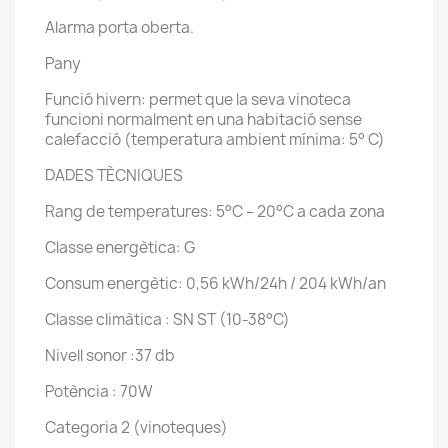
Alarma porta oberta.
Pany
Funció hivern: permet que la seva vinoteca
funcioni normalment en una habitació sense
calefacció (temperatura ambient mínima: 5° C)
DADES TÈCNIQUES
Rang de temperatures: 5°C – 20°C a cada zona
Classe energètica: G
Consum energètic: 0,56 kWh/24h / 204 kWh/an
Classe climàtica : SN ST (10-38°C)
Nivell sonor :37 db
Potència : 70W
Categoria 2 (vinoteques)