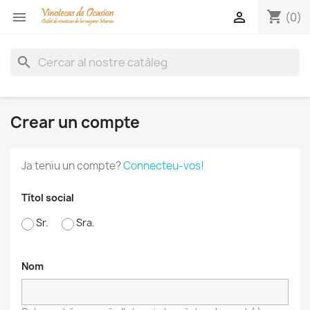
shopping_cart


(0)
search
Crear un compte
Ja teniu un compte?
Connecteu-vos!
Títol social
Sr.
Sra.
Nom