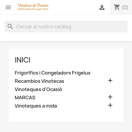
shopping_cart


(0)
search
INICI
Frigorífics i Congeladors Frigelux

Recambios Vinotecas
Vinoteques d'Ocasió

MARCAS

Vinoteques a mida