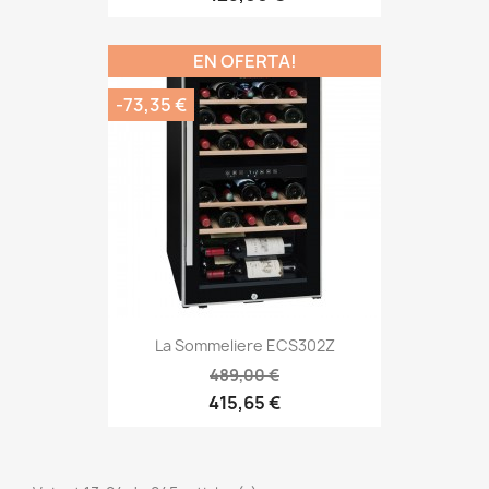
EN OFERTA!
-73,35 €
La Sommeliere ECS302Z
489,00 €
415,65 €