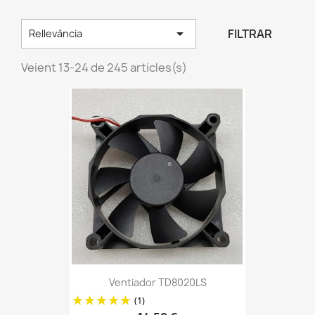

FILTRAR
Rellevància
Veient 13-24 de 245 articles(s)
Ventiador TD8020LS
(1)