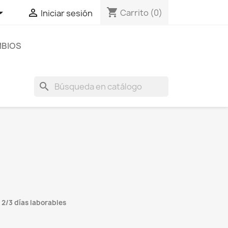
shopping_cart


Carrito
(0)
Iniciar sesión
BIOS
search
(1 reseñas)
 2/3 días laborables