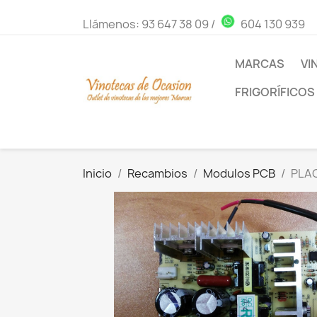
Llámenos:
93 647 38 09
/
604 130 939
MARCAS
VI
FRIGORÍFICOS
Inicio
Recambios
Modulos PCB
PLAC