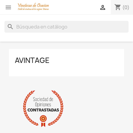
shopping_cart


(0)
search
AVINTAGE