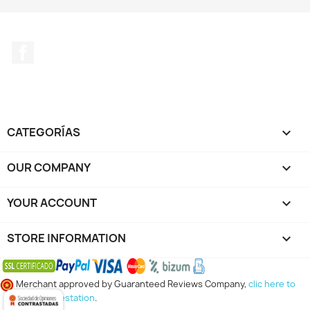
Facebook
CATEGORÍAS

OUR COMPANY

YOUR ACCOUNT

STORE INFORMATION
keyboard_arrow_down
Merchant approved by Guaranteed Reviews Company,
clic here to
display attestation
.