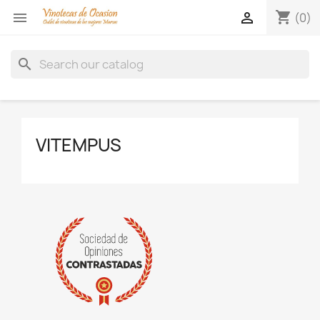
shopping_cart


(0)
search
VITEMPUS