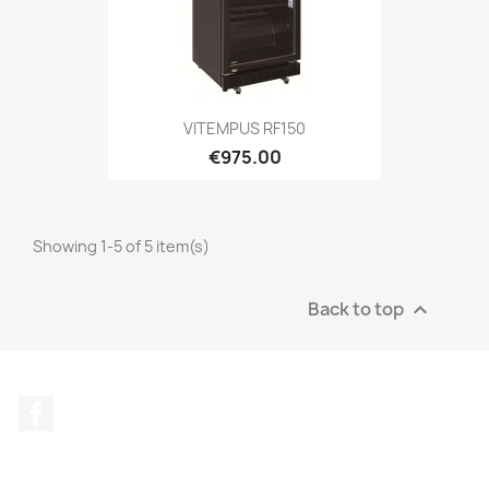
VITEMPUS RF150
€975.00
Showing 1-5 of 5 item(s)
Back to top

Facebook